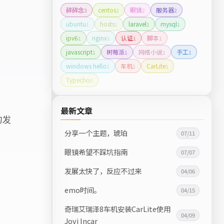
碎碎念
centos
眼镜
服务器
3
2
2
2
ubuntu
hosts
laravel
mysql
1
1
1
1
ipv6
nginx
认证
脚本
1
1
1
1
javascript
树莓派
网络小说
手工
1
1
1
1
windows hello
车机
CarLite
1
1
1
Typecho
0
最新文章
的发
分享一个主题，琥珀
07/11
眼镜希望不踩坑指南
07/07
发展太快了，反应不过来
04/06
emo时间。
04/15
奇瑞艾瑞泽8车机安装CarLite使用
04/09
Jovi Incar