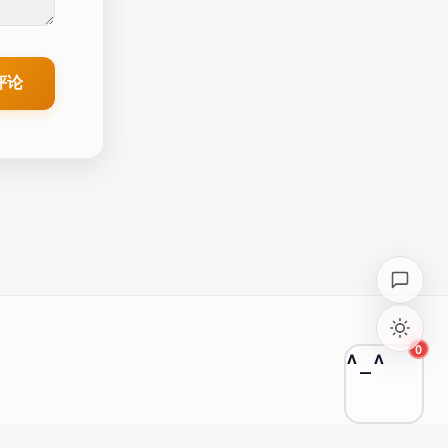
评论
0
^_^