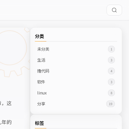
分类
未分类
1
生活
3
撸代码
4
软件
3
linux
8
章，这
分享
19
几年的
标签