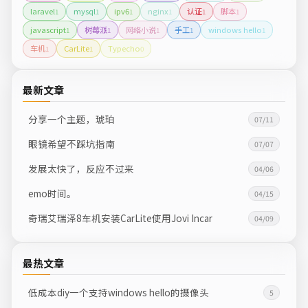
laravel
mysql
ipv6
nginx
认证
脚本
1
1
1
1
1
1
javascript
树莓派
网络小说
手工
windows hello
1
1
1
1
1
车机
CarLite
Typecho
1
1
0
最新文章
分享一个主题，琥珀
07/11
眼镜希望不踩坑指南
07/07
发展太快了，反应不过来
04/06
emo时间。
04/15
奇瑞艾瑞泽8车机安装CarLite使用Jovi Incar
04/09
最热文章
低成本diy一个支持windows hello的摄像头
5