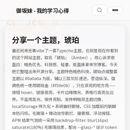
御坂妹 - 我的学习心得
分享一个主题，琥珀
最近闲来无事vibe了一套Typecho主题，也就是现在你看到
的这个网站主题，取名「琥珀」（Amber）。核心诉求很
直白：暗色优先、科技感、轻量、能直接拿来写博客。今天
把它整理出来开源分享。主题特色暗色科技，琥珀点缀整套
主题以 #0a0a0a 为底，辅以三层灰阶递进，营造纵深。强
调色统一使用琥珀金（#f59e0b），只在该亮的地方亮——
按钮 hover、链接高亮、卡片边缘微光、表格行高亮左边
界。不滥用发光，保持克制。支持明暗双主题切换，
localStorage 持久化 + 系统偏好跟随，CSS 加载前内联脚
本防闪烁。毛玻璃 + 微动效导航栏、搜索框、浮动按钮、
APM 结果气泡统一采用 backdrop-filter: blur(16px)
saturate(180%) 毛玻璃效果，配合 --glass-* 设计 token