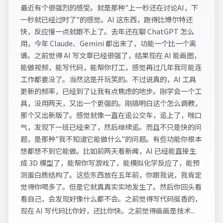
最近有个很强烈的感受。就是那种"上一秒还在讨论AI，下
一秒就已经过时了"的感觉。AI 这东西，跑得比博尔特还
快，反应慢一点就跟不上了。去年还在聊 ChatGPT 怎么
用，今年 Claude、Gemini 都出来了，功能一个比一个离
谱。之前觉得 AI 写文章已经很强了，结果现在 AI 能画图，
能做视频，能写代码，能帮你打工，感觉再过几年我可能连
工作都要没了。当然这是开玩笑的。不过说真的，AI 工具
更新的频率，已经到了让我有点焦虑的地步。刚学会一个工
具，没用两天，又出一个更强的。刚搞明白这个怎么调教，
那个又出新版了。感觉就像一直在追公交车，追上了，喘口
气，发现下一班已经来了，然后继续追。而且不只是快的问
题，是那种"我不知道它能做什么"的问题。有些功能你根本
想都想不到它能做。比如前两天看新闻，AI 已经能直接生
成 3D 模型了，能帮你写游戏了，能模拟化学反应了，能预
测蛋白质结构了。这些东西放在五年前，你跟我说，我肯定
觉得你喝多了。但是它就真真实实地发生了。然后你回头看
看自己，会发现好像什么都不会。之前觉得写代码挺香的，
现在 AI 写代码比你好，还比你快。之前觉得画画是技术...