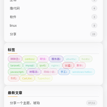
撸代码
4
软件
3
linux
8
分享
19
标签
碎碎念
centos
眼镜
服务器
ubuntu
hosts
3
2
2
2
1
1
laravel
mysql
ipv6
nginx
认证
脚本
1
1
1
1
1
1
javascript
树莓派
网络小说
手工
windows hello
1
1
1
1
1
车机
CarLite
Typecho
1
1
0
最新文章
分享一个主题，琥珀
07/11