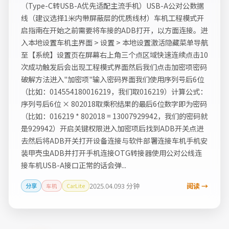
（Type-C转USB-A优先适配主流手机）USB-A公对公数据
线（建议选择1米内带屏蔽层的优质线材）车机工程模式开
启指南在开始之前需要将车接的ADB打开，以方面连接。进
入本地设置车机主界面 > 设置 > 本地设置激活隐藏菜单导航
至【系统】设置页在屏幕右上角三个点区域快速连续点击10
次成功触发后会出现工程模式界面然后我们点击加密项密码
破解方法进入"加密项"输入密码界面我们使用序列号后6位
（比如：014554180016219，我们取016219）计算公式：
序列号后6位 × 802018取乘积结果的最后6位数字即为密码
（比如：016219 * 802018 = 13007929942，我们的密码就
是929942）开启关键权限进入加密项后找到ADB开关点进
去然后将ADB开关打开设备连接与软件部署连接车机手机安
装甲壳虫ADB并打开手机连接OTG转接器使用公对公线连
接车机USB-A接口正常的话会弹...
2025.04.09
3 分钟
阅读 →
分享
车机
CarLite