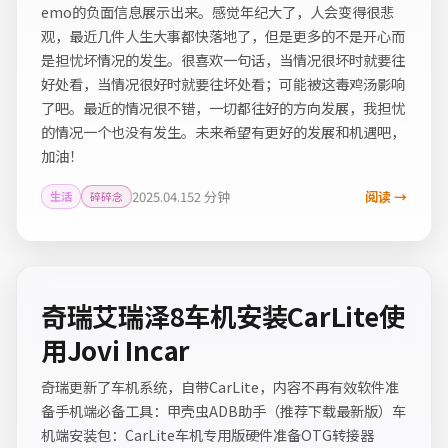
emo的负面信息展示出来。感觉年纪大了，人会变得很悲
观，最近几件人生大事都快落地了，但是更多的不是开心而
是担忧坏情况的发生。很喜欢一句话，当情况很坏时就要往
好处看，当情况很好时就要往坏处看；可能被这毒鸡汤影响
了吧。最近的情况很不错，一切都往好的方向发展，我担忧
的情况一个也没有发生。未来希望有更好的发展和机遇吧，
加油！
2025.04.15
2 分钟
阅读 →
生活
碎碎念
奇瑞艾瑞泽8车机安装CarLite使
用Jovi Incar
奇瑞更新了车机系统，自带CarLite，内容不再有效软件准
备手机端必备工具：甲壳虫ADB助手（推荐下载最新版）车
机端安装包：CarLite车机专用版硬件准备OTG转接器