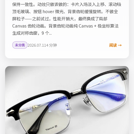
保持一致性。动效只做该做的：卡片入场淡入上移、滚动吸
顶毛玻璃、按钮 hover 微光、背景齿轮缓慢旋转。不做全
屏粒子——之前试过，性能开销大，最终换成了局部
Canvas 齿轮动画。背景齿轮动画纯 Canvas + 极坐标算法
生成对称齿廓，9 个...
2026.07.11
4 分钟
阅读 →
未分类