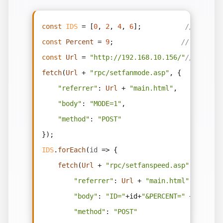
const
IDS
 = [
0
, 
2
, 
4
, 
6
];           
// 风扇编
const
Percent
 = 
9
;                 
// 风扇速
const
Url
 = 
"http://192.168.10.156/"
// ipmi的
fetch
(
Url
 + 
"rpc/setfanmode.asp"
, {

"referrer"
: 
Url
 + 
"main.html"
,

"body"
: 
"MODE=1"
,

"method"
: 
"POST"
IDS
.
forEach
(
id
 =>
 {

fetch
(
Url
 + 
"rpc/setfanspeed.asp"
, {

"referrer"
: 
Url
 + 
"main.html"
,

"body"
: 
"ID="
+id+
"&PERCENT="
 + 
Percen
"method"
: 
"POST"