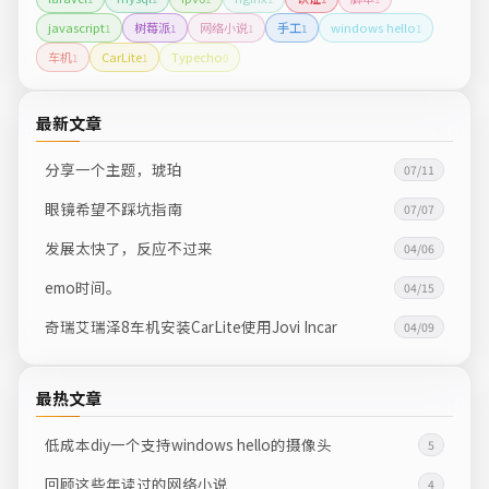
javascript
树莓派
网络小说
手工
windows hello
1
1
1
1
1
车机
CarLite
Typecho
1
1
0
最新文章
分享一个主题，琥珀
07/11
眼镜希望不踩坑指南
07/07
发展太快了，反应不过来
04/06
emo时间。
04/15
奇瑞艾瑞泽8车机安装CarLite使用Jovi Incar
04/09
最热文章
低成本diy一个支持windows hello的摄像头
5
回顾这些年读过的网络小说
4