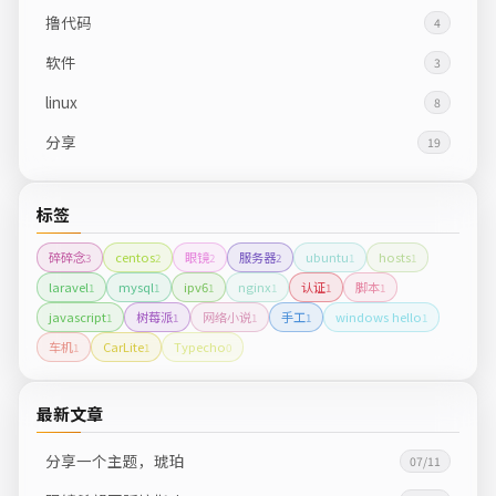
撸代码
4
软件
3
linux
8
分享
19
标签
碎碎念
centos
眼镜
服务器
ubuntu
hosts
3
2
2
2
1
1
laravel
mysql
ipv6
nginx
认证
脚本
1
1
1
1
1
1
javascript
树莓派
网络小说
手工
windows hello
1
1
1
1
1
车机
CarLite
Typecho
1
1
0
最新文章
分享一个主题，琥珀
07/11