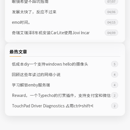
眼镜希望不踩坑指南
07/07
发展太快了，反应不过来
04/06
emo时间。
04/15
奇瑞艾瑞泽8车机安装CarLite使用Jovi Incar
04/09
最热文章
低成本diy一个支持windows hello的摄像头
5
回顾这些年读过的网络小说
4
学习解锁emby服务端
4
Reward，一个Typecho的打赏插件，支持支付宝和微信
2
TouchPad Driver Diagnostics 占用ctrl+shift+l
2